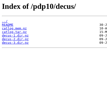
Index of /pdp10/decus/
../
README
catlog.mem.gz
catlog.tar.gz
decus-1.dir.gz
decus-2.dir.gz
decus-3.dir.gz